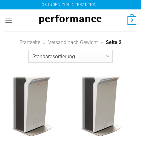
Zum
LÖSUNGEN ZUR INTERAKTION ...
Inhalt
springen
0
Startseite
»
Versand nach Gewicht
»
Seite 2