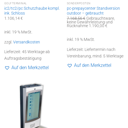
GOLFTERMINAL
SONDERPOSTEN
ic2/tc2/pc Schutzhaube kompl.
pc-prepaycenter Standversion
ink. Schloss
outdoor – gebraucht
Ursprünglicher
1.106,14
€
7.168,56
€
Gebrauchtware,
Preis
keine Gewährleistung und
war:
Aktueller
Rücknahme
1.190,00
€
7.168,56 €
Preis
inkl. 19 % MwSt.
ist:
1.190,00 €.
inkl. 19 % MwSt.
zzgl.
Versandkosten
Lieferzeit:
Liefertermin nach
Lieferzeit:
45 Werktage ab
Vereinbarung, mind. 5 Werktage
Auftragsbestätigung
Auf den Merkzettel
Auf den Merkzettel