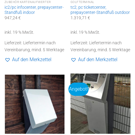
ZUBEHÖR KARTENAUFWERTER
GOLFTERMINAL
ic2/pc infocenter, prepaycenter-
tc2, pc ticketcenter,
Standfuß indoor
prepaycenter-Standfuß outdoor
947,24
€
1.319,71
€
inkl. 19 % MwSt.
inkl. 19 % MwSt.
Lieferzeit:
Liefertermin nach
Lieferzeit:
Liefertermin nach
Vereinbarung, mind. 5 Werktage
Vereinbarung, mind. 5 Werktage
Auf den Merkzettel
Auf den Merkzettel
Angebot!