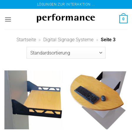
Zum
LÖSUNGEN ZUR INTERAKTION ...
Inhalt
springen
0
Startseite
»
Digital Signage Systeme
»
Seite 3