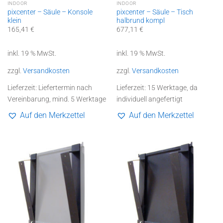
INDOOR
INDOOR
pixcenter – Säule – Konsole
pixcenter – Säule – Tisch
klein
halbrund kompl
165,41
€
677,11
€
inkl. 19 % MwSt.
inkl. 19 % MwSt.
zzgl.
Versandkosten
zzgl.
Versandkosten
Lieferzeit:
Liefertermin nach
Lieferzeit:
15 Werktage, da
Vereinbarung, mind. 5 Werktage
individuell angefertigt
Auf den Merkzettel
Auf den Merkzettel