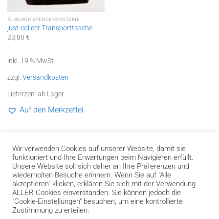
ZUBEHÖR SPENDENSYSTEME
just-collect Transporttasche
23,80
€
inkl. 19 % MwSt.
zzgl.
Versandkosten
Lieferzeit:
ab Lager
Auf den Merkzettel
1
2
3
4
5
6
7
8
Wir verwenden Cookies auf unserer Website, damit sie
funktioniert und Ihre Erwartungen beim Navigieren erfüllt.
Unsere Website soll sich daher an Ihre Präferenzen und
wiederholten Besuche erinnern. Wenn Sie auf "Alle
akzeptieren" klicken, erklären Sie sich mit der Verwendung
Bank
Cash
Invoice
ALLER Cookies einverstanden. Sie können jedoch die
Transfer
on
"Cookie-Einstellungen" besuchen, um eine kontrollierte
Impressum
Datenschutzerklärung und Genderhinweis
Pickup
Zustimmung zu erteilen.
Widerrufsbelehrung
AGB
Kontakt
Versandkosten und Liefergebiete
Zahlungsarten