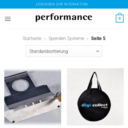
Zum
LÖSUNGEN ZUR INTERAKTION ...
Inhalt
springen
0
Startseite
»
Spenden Systeme
»
Seite 5