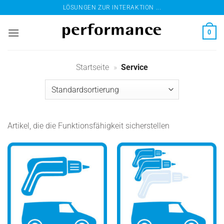
Zum
LÖSUNGEN ZUR INTERAKTION ...
Inhalt
springen
0
Startseite
»
Service
Artikel, die die Funktionsfähigkeit sicherstellen