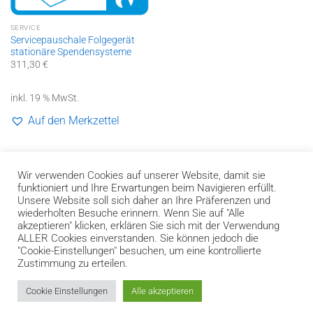
SERVICE
Servicepauschale Folgegerät
stationäre Spendensysteme
311,30
€
inkl. 19 % MwSt.
Auf den Merkzettel
1
2
3
Wir verwenden Cookies auf unserer Website, damit sie
funktioniert und Ihre Erwartungen beim Navigieren erfüllt.
Unsere Website soll sich daher an Ihre Präferenzen und
wiederholten Besuche erinnern. Wenn Sie auf "Alle
akzeptieren" klicken, erklären Sie sich mit der Verwendung
Bank
Cash
Invoice
ALLER Cookies einverstanden. Sie können jedoch die
Transfer
on
"Cookie-Einstellungen" besuchen, um eine kontrollierte
Impressum
Datenschutzerklärung und Genderhinweis
Pickup
Zustimmung zu erteilen.
Widerrufsbelehrung
AGB
Kontakt
Versandkosten und Liefergebiete
Zahlungsarten
Hilfe zur Bestellung
Cookie Einstellungen
Alle akzeptieren
2026 ©
performance Medien & Datensysteme GmbH