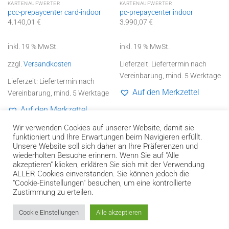
KARTENAUFWERTER
KARTENAUFWERTER
pcc-prepaycenter card-indoor
pc-prepaycenter indoor
4.140,01
€
3.990,07
€
inkl. 19 % MwSt.
inkl. 19 % MwSt.
zzgl.
Versandkosten
Lieferzeit:
Liefertermin nach
Vereinbarung, mind. 5 Werktage
Lieferzeit:
Liefertermin nach
Auf den Merkzettel
Vereinbarung, mind. 5 Werktage
Auf den Merkzettel
Wir verwenden Cookies auf unserer Website, damit sie
funktioniert und Ihre Erwartungen beim Navigieren erfüllt.
Unsere Website soll sich daher an Ihre Präferenzen und
wiederholten Besuche erinnern. Wenn Sie auf "Alle
akzeptieren" klicken, erklären Sie sich mit der Verwendung
Bank
Cash
Invoice
ALLER Cookies einverstanden. Sie können jedoch die
Transfer
on
"Cookie-Einstellungen" besuchen, um eine kontrollierte
Impressum
Datenschutzerklärung und Genderhinweis
Pickup
Zustimmung zu erteilen.
Widerrufsbelehrung
AGB
Kontakt
Versandkosten und Liefergebiete
Zahlungsarten
Hilfe zur Bestellung
Cookie Einstellungen
Alle akzeptieren
2026 ©
performance Medien & Datensysteme GmbH