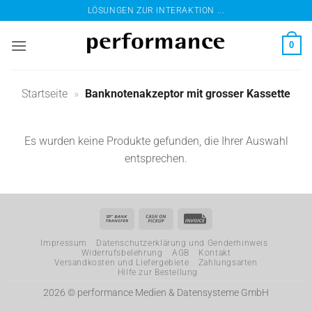
Zum
LÖSUNGEN ZUR INTERAKTION ...
Inhalt
springen
0
Startseite
»
Banknotenakzeptor mit grosser Kassette
Es wurden keine Produkte gefunden, die Ihrer Auswahl
entsprechen.
Bank
Cash
Invoice
Transfer
on
Impressum
Datenschutzerklärung und Genderhinweis
Pickup
Widerrufsbelehrung
AGB
Kontakt
Versandkosten und Liefergebiete
Zahlungsarten
Hilfe zur Bestellung
2026 ©
performance Medien & Datensysteme GmbH