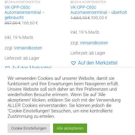
BEZAHLKOMPONENTEN
BEZAHLKOMPONENTEN
VK-OPP-C60c
VK-OPP-C60c
Automatenterminal –
Automatenterminal – überholt
gebraucht
Ursprünglicher
Aktueller
1.654,10
€
595,00
€
Preis
Preis
Ursprünglicher
Aktueller
357,00
€
166,60
€
war:
ist:
Preis
Preis
1.654,10 €
595,00 €.
war:
ist:
inkl. 19 % MwSt.
357,00 €
166,60 €.
inkl. 19 % MwSt.
zzgl.
Versandkosten
zzgl.
Versandkosten
Lieferzeit:
ab Lager
Lieferzeit:
ab Lager
Auf den Merkzettel
Auf den Merkzettel
Wir verwenden Cookies auf unserer Website, damit sie
funktioniert und Ihre Erwartungen beim Navigieren erfüllt.
Unsere Website soll sich daher an Ihre Präferenzen und
wiederholten Besuche erinnern. Wenn Sie auf "Alle
akzeptieren" klicken, erklären Sie sich mit der Verwendung
Bank
Cash
Invoice
ALLER Cookies einverstanden. Sie können jedoch die
Transfer
on
"Cookie-Einstellungen" besuchen, um eine kontrollierte
Impressum
Datenschutzerklärung und Genderhinweis
Pickup
Zustimmung zu erteilen.
Widerrufsbelehrung
AGB
Kontakt
Versandkosten und Liefergebiete
Zahlungsarten
Hilfe zur Bestellung
Cookie Einstellungen
Alle akzeptieren
2026 ©
performance Medien & Datensysteme GmbH