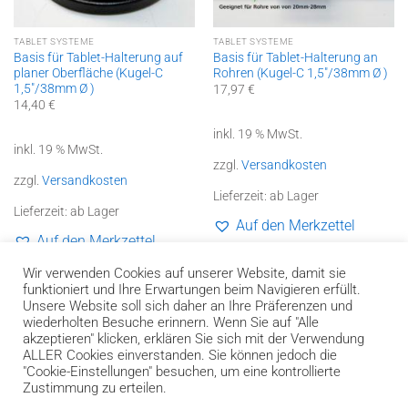
TABLET SYSTEME
TABLET SYSTEME
Basis für Tablet-Halterung auf
Basis für Tablet-Halterung an
planer Oberfläche (Kugel-C
Rohren (Kugel-C 1,5″/38mm Ø )
1,5″/38mm Ø )
17,97
€
14,40
€
inkl. 19 % MwSt.
inkl. 19 % MwSt.
zzgl.
Versandkosten
zzgl.
Versandkosten
Lieferzeit:
ab Lager
Lieferzeit:
ab Lager
Auf den Merkzettel
Auf den Merkzettel
Wir verwenden Cookies auf unserer Website, damit sie
funktioniert und Ihre Erwartungen beim Navigieren erfüllt.
Unsere Website soll sich daher an Ihre Präferenzen und
wiederholten Besuche erinnern. Wenn Sie auf "Alle
akzeptieren" klicken, erklären Sie sich mit der Verwendung
Bank
Cash
Invoice
ALLER Cookies einverstanden. Sie können jedoch die
Transfer
on
"Cookie-Einstellungen" besuchen, um eine kontrollierte
Impressum
Datenschutzerklärung und Genderhinweis
Pickup
Zustimmung zu erteilen.
Widerrufsbelehrung
AGB
Kontakt
Versandkosten und Liefergebiete
Zahlungsarten