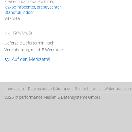
ZUBEHÖR KARTENAUFWERTER
ic2/pc infocenter, prepaycenter-
Standfuß indoor
947,24
€
inkl. 19 % MwSt.
Lieferzeit:
Liefertermin nach
Vereinbarung, mind. 5 Werktage
Auf den Merkzettel
Impressum
Datenschutzerklärung und Genderhinweis
Widerrufsbeleh
2026 ©
performance Medien & Datensysteme GmbH