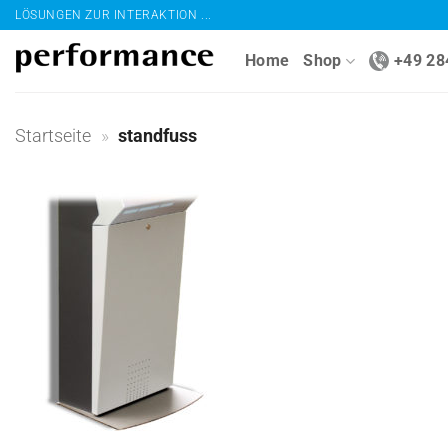
Zum
LÖSUNGEN ZUR INTERAKTION ...
Inhalt
Home
Shop
+49 28
springen
Startseite
»
standfuss