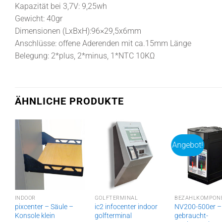
Kapazität bei 3,7V: 9,25wh
Gewicht: 40gr
Dimensionen (LxBxH):96×29,5x6mm
Anschlüsse: offene Aderenden mit ca.15mm Länge
Belegung: 2*plus, 2*minus, 1*NTC 10K
Ω
ÄHNLICHE PRODUKTE
Angebot!
INDOOR
GOLFTERMINAL
BEZAHLKOMPON
h
pixcenter – Säule –
ic2 infocenter indoor
NV200-500er –
Konsole klein
golfterminal
gebraucht-