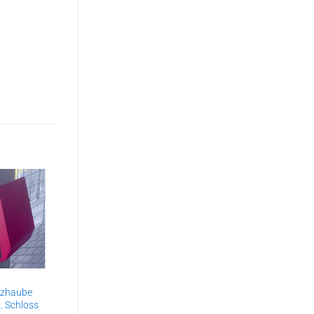
DIGITAL SIGNAGE SYSTEME
tzhaube
pixcenter 19″
k. Schloss
Einbaumonitor inkl.