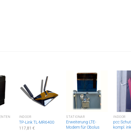
ENTEN
INDOOR
STATIONÄR
INDOOR
Erweiterung LTE-
pcc Schu
TP-Link TL-MR6400
Modem für Obolus
kompl. in
117,81
€