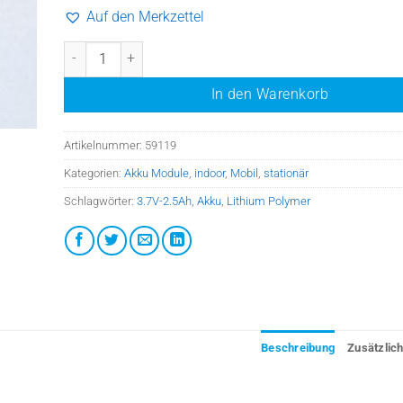
Auf den Merkzettel
Akkuzelle 3,7V/2,5 Ah LiIo Menge
In den Warenkorb
Dimensionen
Artikelnummer:
59119
Kategorien:
Akku Module
,
indoor
,
Mobil
,
stationär
Schlagwörter:
3.7V-2.5Ah
,
Akku
,
Lithium Polymer
Beschreibung
Zusätzlic