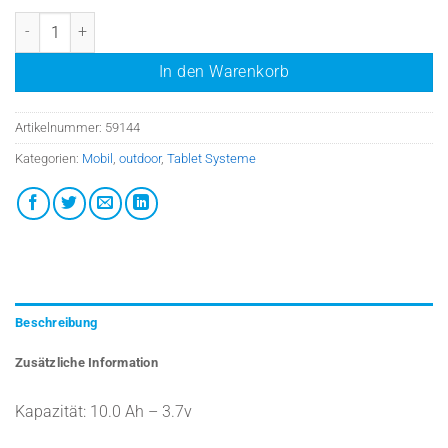
Austauschakku für Navi-Pad #59142/TPC-GS1081TH Menge
In den Warenkorb
Artikelnummer:
59144
Kategorien:
Mobil
,
outdoor
,
Tablet Systeme
Beschreibung
Zusätzliche Information
Kapazität: 10.0 Ah – 3.7v