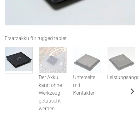
Ersatzakku für rugged tablet
D
Der Akku
Unterseite
Leistungsang
kann ohne
mit
Werkzeug
Kontakten
getauscht
werden.