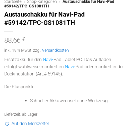
Startseite
»
Shop-Kategorien
»
Austauschakku für Navi-Pad
#59142/TPC-GS1081TH
Austauschakku für Navi-Pad
#59142/TPC-GS1081TH
88,66
€
inkl. 19 % MwSt.
zzgl.
Versandkosten
Ersatzakku für den
Navi-
Pad
Tablet PC. Das Aufladen
erfolgt wahlweise montiert im
Navi-
Pad
oder montiert in der
Dockingstation (Art.# 59145).
Die Pluspunkte:
Schneller Akkuwechsel ohne Werkzeug
Lieferzeit:
ab Lager
Auf den Merkzettel