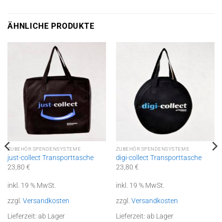
ÄHNLICHE PRODUKTE
ZUBEHÖR SPENDENSYSTEME
ZUBEHÖR SPENDENSYSTEME
just-collect Transporttasche
digi-collect Transporttasche
23,80
€
23,80
€
inkl. 19 % MwSt.
inkl. 19 % MwSt.
zzgl.
Versandkosten
zzgl.
Versandkosten
Lieferzeit:
ab Lager
Lieferzeit:
ab Lager