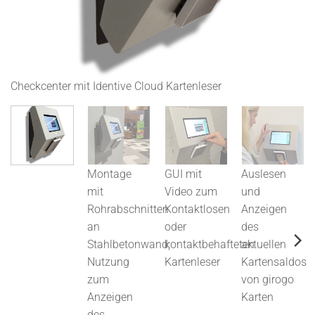
Checkcenter mit Identive Cloud Kartenleser
M
z
S
Montage
GUI mit
Auslesen
mit
Video zum
und
Rohrabschnitten
Kontaktlosen
Anzeigen
an
oder
des
Stahlbetonwand;
kontaktbehafteten
aktuellen
Nutzung
Kartenleser
Kartensaldos
zum
von girogo
Anzeigen
Karten
des