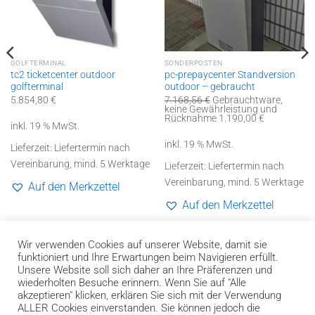
GOLFTERMINAL
SONDERPOSTEN
tc2 ticketcenter outdoor
pc-prepaycenter Standversion
golfterminal
outdoor – gebraucht
Ursprünglicher
5.854,80
€
7.168,56
€
Gebrauchtware,
Preis
keine Gewährleistung und
war:
Aktueller
Rücknahme
1.190,00
€
inkl. 19 % MwSt.
7.168,56 €
Preis
ist:
inkl. 19 % MwSt.
1.190,00 €.
Lieferzeit:
Liefertermin nach
Vereinbarung, mind. 5 Werktage
Lieferzeit:
Liefertermin nach
Vereinbarung, mind. 5 Werktage
Auf den Merkzettel
Auf den Merkzettel
Wir verwenden Cookies auf unserer Website, damit sie
funktioniert und Ihre Erwartungen beim Navigieren erfüllt.
Unsere Website soll sich daher an Ihre Präferenzen und
wiederholten Besuche erinnern. Wenn Sie auf "Alle
akzeptieren" klicken, erklären Sie sich mit der Verwendung
Bank
Cash
Invoice
ALLER Cookies einverstanden. Sie können jedoch die
Transfer
on