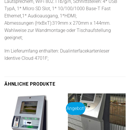
Lautsprechern, WiFi 802.11b/g/n, Schnittstellen: 4* USB
TypA, 1* MIcro SD Slot, 1* 10/100/1000 Base-T Fast
Ethernet,1* Audioausgang, 1*HDMI;
Abmessungen (HxBxT):319mm x 270mm x 144mm.
Wahlweise zur Wandmontage oder Tischaufstellung
geeignet;
Im Lieferumfang enthalten: Dualinterfacekartenleser
Identive Cloud 4701F;
ÄHNLICHE PRODUKTE
Angebot!