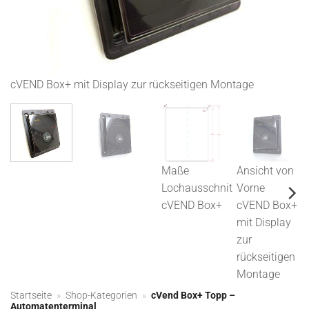
cVEND Box+ mit Display zur rückseitigen Montage
Maße
Ansicht von
Lochausschnit
Vorne
cVEND Box+
cVEND Box+
mit Display
zur
rückseitigen
Montage
Startseite
»
Shop-Kategorien
»
cVend Box+ Topp –
Automatenterminal