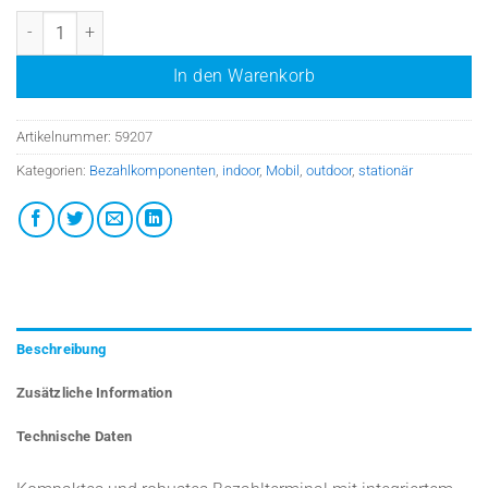
cVend Box+ Topp - Automatenterminal Menge
In den Warenkorb
Artikelnummer:
59207
Kategorien:
Bezahlkomponenten
,
indoor
,
Mobil
,
outdoor
,
stationär
Beschreibung
Zusätzliche Information
Technische Daten