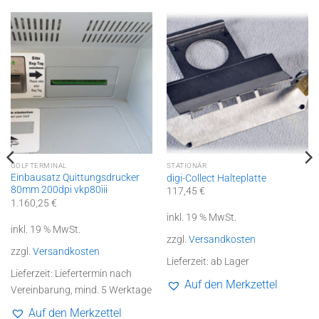
GOLFTERMINAL
STATIONÄR
Einbausatz Quittungsdrucker
digi-Collect Halteplatte
80mm 200dpi vkp80iii
117,45
€
1.160,25
€
inkl. 19 % MwSt.
inkl. 19 % MwSt.
zzgl.
Versandkosten
zzgl.
Versandkosten
Lieferzeit:
ab Lager
Lieferzeit:
Liefertermin nach
Auf den Merkzettel
Vereinbarung, mind. 5 Werktage
Auf den Merkzettel