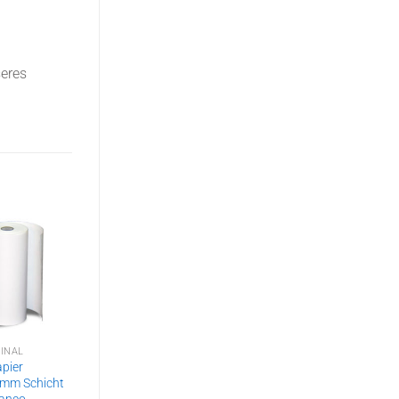
seres
INAL
SONDERPOSTEN
pier
CSF 060 Halbleiter-
mm Schicht
Heizgerät mit