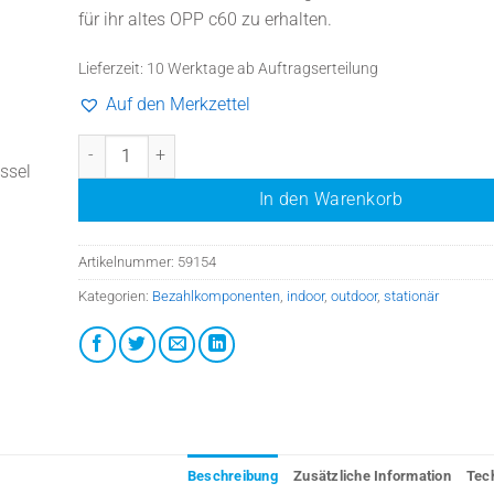
für ihr altes OPP c60 zu erhalten.
Lieferzeit:
10 Werktage ab Auftragserteilung
Auf den Merkzettel
Firmwareaktualisierung + Sanierung OPP-C60c compact M
ssel
In den Warenkorb
Artikelnummer:
59154
Kategorien:
Bezahlkomponenten
,
indoor
,
outdoor
,
stationär
Beschreibung
Zusätzliche Information
Tec