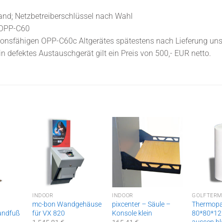
and; Netzbetreiberschlüssel nach Wahl
 OPP-C60
ktionsfähigen OPP-C60c Altgerätes spätestens nach Lieferung un
n defektes Austauschgerät gilt ein Preis von 500,- EUR netto.
INDOOR
INDOOR
GOLFTERM
mc-bon Wandgehäuse
pixcenter – Säule –
Thermopa
andfuß
für VX 820
Konsole klein
80*80*12