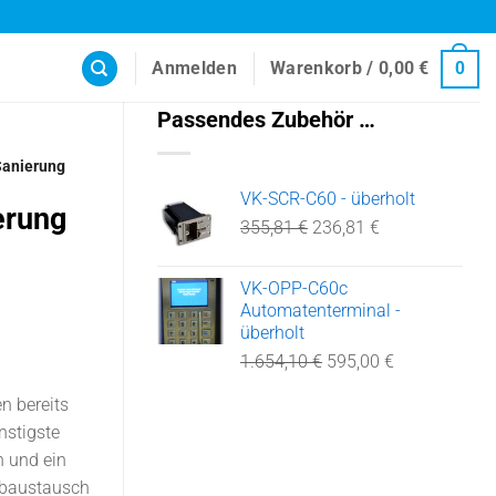
Anmelden
Warenkorb /
0,00
€
0
Passendes Zubehör …
Sanierung
VK-SCR-C60 - überholt
erung
Ursprünglicher
Aktueller
355,81
€
236,81
€
Preis
Preis
war:
ist:
VK-OPP-C60c
355,81 €
236,81 €.
Automatenterminal -
überholt
Ursprünglicher
Aktueller
1.654,10
€
595,00
€
Preis
Preis
n bereits
war:
ist:
1.654,10 €
595,00 €.
nstigste
n und ein
abaustausch