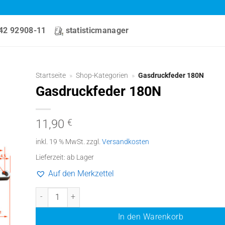
42 92908-11
statisticmanager
Startseite
»
Shop-Kategorien
»
Gasdruckfeder 180N
Gasdruckfeder 180N
11,90
€
inkl. 19 % MwSt.
zzgl.
Versandkosten
Lieferzeit:
ab Lager
Auf den Merkzettel
Gasdruckfeder 180N Menge
In den Warenkorb