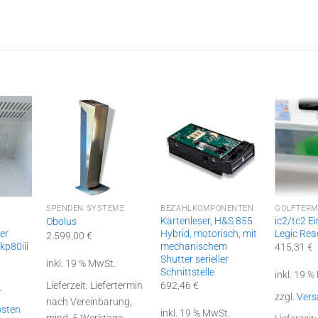
SPENDEN SYSTEME
BEZAHLKOMPONENTEN
GOLFTERM
Kartenleser, H&S 855
ic2/tc2 Ei
Obolus
er
Hybrid, motorisch, mit
Legic Rea
2.599,00
€
p80iii
mechanischem
415,31
€
Shutter serieller
inkl. 19 % MwSt.
Schnittstelle
inkl. 19 
Lieferzeit:
Liefertermin
692,46
€
.
zzgl.
Vers
nach Vereinbarung,
osten
inkl. 19 % MwSt.