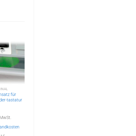
INAL
ZUBEHÖR SPENDENSYSTEME
nsatz für
Wandhalter senkrecht
der-tastatur
für ic2 Display
49,98
€
% MwSt.
inkl. 19 % MwSt.
andkosten
zzgl.
Versandkosten