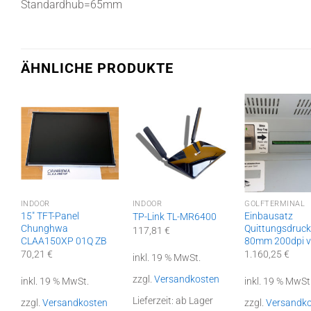
Standardhub=65mm
ÄHNLICHE PRODUKTE
INDOOR
INDOOR
GOLFTERMINAL
15″ TFT-Panel
Einbausatz
TP-Link TL-MR6400
ch
Chunghwa
Quittungsdruck
117,81
€
CLAA150XP 01Q ZB
80mm 200dpi vk
70,21
€
1.160,25
€
inkl. 19 % MwSt.
zzgl.
Versandkosten
inkl. 19 % MwSt.
inkl. 19 % MwSt
Lieferzeit:
ab Lager
zzgl.
Versandkosten
zzgl.
Versandk