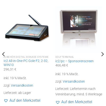
ZUBEHÖR DIGITAL SIGNAGE SYSTEME
GOLFTERMINAL
Ic2 All-in-One-PC Gole F2, 2-32,
ic2/pc – Sponsorenscreen
WIN10
466,48
€
296,31
€
inkl. 19 % MwSt.
inkl. 19 % MwSt.
zzgl.
Versandkosten
zzgl.
Versandkosten
Lieferzeit:
Liefertermin nach
Lieferzeit:
ab Lager
Vereinbarung, mind. 5 Werktage
Auf den Merkzettel
Auf den Merkzettel