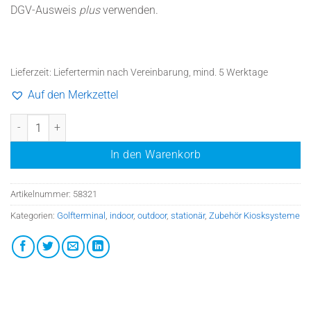
DGV-Ausweis
plus
verwenden.
Lieferzeit:
Liefertermin nach Vereinbarung, mind. 5 Werktage
Auf den Merkzettel
ic2/tc2 Einsatz Mifare Reader RDHC-0502N01-01 unter motorischem
In den Warenkorb
Artikelnummer:
58321
Kategorien:
Golfterminal
,
indoor
,
outdoor
,
stationär
,
Zubehör Kiosksysteme