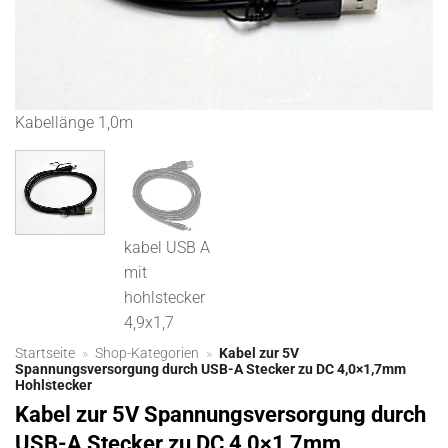
Kabellänge 1,0m
ka
kabel USB A
mit
hohlstecker
4,9x1,7
Startseite
»
Shop-Kategorien
»
Kabel zur 5V
Spannungsversorgung durch USB-A Stecker zu DC 4,0×1,7mm
Hohlstecker
Kabel zur 5V Spannungsversorgung durch
USB-A Stecker zu DC 4,0×1,7mm