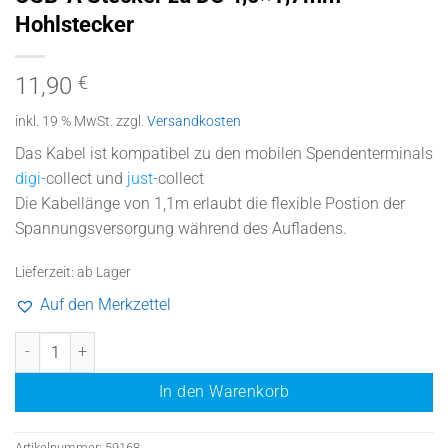
Hohlstecker
11,90
€
inkl. 19 % MwSt.
zzgl.
Versandkosten
Das Kabel ist kompatibel zu den mobilen Spendenterminals
digi-
collect
und
just-
collect
Die Kabellänge von 1,1m erlaubt die flexible Postion der
Spannungsversorgung während des Aufladens.
Lieferzeit:
ab Lager
Auf den Merkzettel
Kabel zur 5V Spannungsversorgung durch USB-A Stecker zu DC 4,0
In den Warenkorb
Artikelnummer:
59168