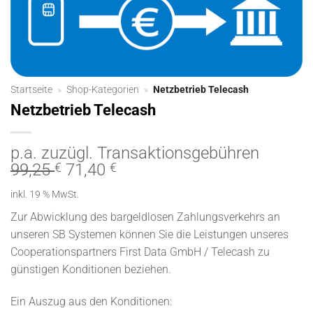
Startseite
»
Shop-Kategorien
»
Netzbetrieb Telecash
Netzbetrieb Telecash
p.a. zuzügl. Transaktionsgebühren
Ursprünglicher
Aktueller
99,25
€
71,40
€
Preis
Preis
inkl. 19 % MwSt.
war:
ist:
99,25 €
71,40 €.
Zur Abwicklung des bargeldlosen Zahlungsverkehrs an
unseren SB Systemen können Sie die Leistungen unseres
Cooperationspartners
First Data GmbH
/ Telecash zu
günstigen Konditionen beziehen.
Ein Auszug aus den Konditionen: