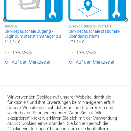
SERVICE
ZUBEHÖR SPENDENSYSTEME
Servicepauschale Zugang /
Servicepauschale stationäre
Login zum statisticmanager p.a.
Spendensysteme
114,24
€
471,24
€
inkl. 19 % MwSt.
inkl. 19 % MwSt.
Auf den Merkzettel
Auf den Merkzettel
Wir verwenden Cookies auf unserer Website, damit sie
funktioniert und Ihre Erwartungen beim Navigieren erfüllt.
Unsere Website soll sich daher an Ihre Präferenzen und
wiederholten Besuche erinnern. Wenn Sie auf "Alle
akzeptieren" klicken, erklären Sie sich mit der Verwendung
Bank
Cash
Invoice
ALLER Cookies einverstanden. Sie können jedoch die
Transfer
on
"Cookie-Einstellungen" besuchen, um eine kontrollierte
Impressum
Datenschutzerklärung und Genderhinweis