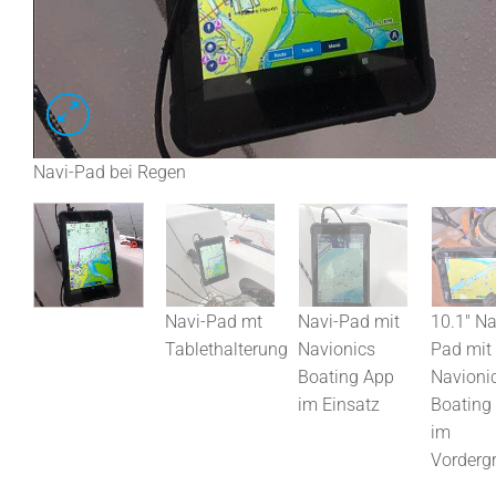
Navi-Pad bei Regen
Navi-Pad mt
Navi-Pad mit
10.1" Na
Tablethalterung
Navionics
Pad mit
Boating App
Navioni
im Einsatz
Boating
im
Vorderg