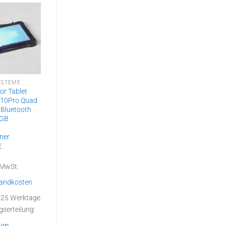
YSTEME
TABLET SYSTEME
or Tablet
Austauschakku für
10Pro Quad
Navi-
Pad
 Bluetooth
II
#59148/TPC-
8GB
GS10881TH
G
88,66
€
ner
€
inkl. 19 % MwSt.
zzgl.
Versandkosten
% MwSt.
Lieferzeit:
ab Lager
andkosten
Auf den
:
25 Werktage
Merkzettel
gserteilung
den