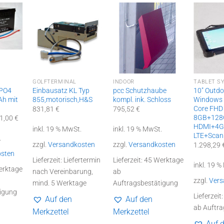
GOLFTERMINAL
INDOOR
TABLET S
ePO4
Einbausatz KL Typ
pcc Schutzhaube
10″ Outdo
Ah mit
855,motorisch,H&S
kompl. ink. Schloss
Windows 
Core FHD
831,81
€
795,52
€
8GB+12
rünglicher
Aktueller
71,00
€
s
Preis
HDMI+4
inkl. 19 % MwSt.
inkl. 19 % MwSt.
ist:
LTE+Scan
.
9,52 €
1.071,00 €.
zzgl.
Versandkosten
zzgl.
Versandkosten
1.298,29
osten
Lieferzeit:
Liefertermin
Lieferzeit:
45 Werktage
inkl. 19 
erktage
nach Vereinbarung,
ab
zzgl.
Vers
mind. 5 Werktage
Auftragsbestätigung
igung
Lieferzeit
Auf den
Auf den
ab Auftra
Merkzettel
Merkzettel
Auf 