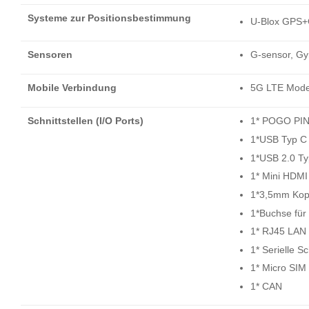
Systeme zur Positionsbestimmung
U-Blox GPS
Sensoren
G-sensor, Gy
Mobile Verbindung
5G LTE Mod
Schnittstellen (I/O Ports)
1* POGO PIN
1*USB Typ C 
1*USB 2.0 Ty
1* Mini HDMI
1*3,5mm Kop
1*Buchse für
1* RJ45 LAN
1* Serielle S
1* Micro SIM
1* CAN