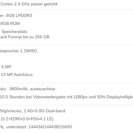
ortex 2.4 GHz passiv gekühlt
cher: 8GB LPDDR3
 128GB ROM
 Speicherplatz:
Card Format bis zu 256 GB
autsprecher 1.2W/8O,
: 5 MP
 13 MP Autofokus
Akku: 9800mAh, austauschbar
: 10,5 Stunden bei Videowiedergabe mit 1080px und 50% Displayhelligke
/b/g/n/ac/ax, 2.4G+5.8G Dual-band
2 (5.2+EDR/v3.0+HS/v4.1 LE)
z, unterstützt: 14443A/14443B/15693