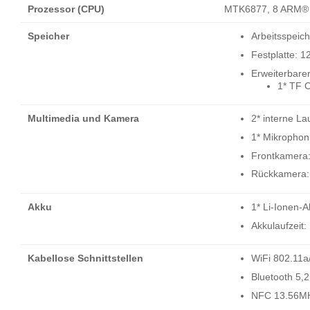
Prozessor (CPU)
MTK6877, 8 ARM® C
Speicher
Arbeitsspei
Festplatte:
Erweiterbarer
1* TF 
Multimedia und Kamera
2* interne L
1* Mikrophon
Frontkamera
Rückkamera:
Akku
1* Li-Ionen-
Akkulaufzeit
Kabellose Schnittstellen
WiFi 802.11a
Bluetooth 5,
NFC 13.56MH