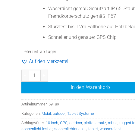
Waserdicht gemäß Schutzart IP 65, Stau
Fremdkörperschutz gemäß IP67
Sturzfest bis 1,2m Fallhöhe auf Holzbela
Schneller und genauer GPS-Chip
Lieferzeit:
ab Lager
Auf den Merkzettel
Navi-Pad III RT-10D9 robuster 10"Tablet, Android 14 mit 1
In den Warenkorb
Artikelnummer:
59189
Kategorien:
Mobil
,
outdoor
,
Tablet Systeme
Schlagwörter:
10 inch
,
GPS
,
outdoor
,
plotter ersatz
,
robus
,
rugged ta
sonnenlicht lesbar
,
sonnenlichtauglich
,
tablet
,
wasserdicht