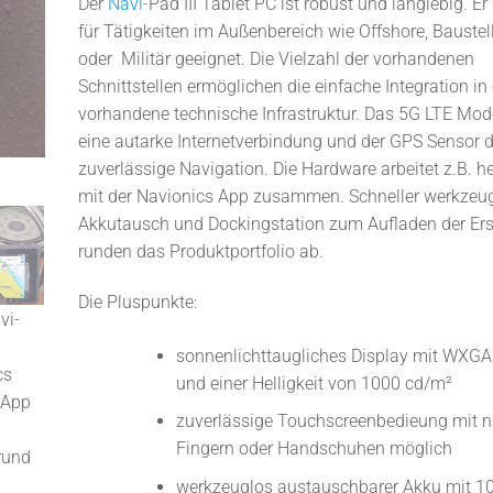
Der
Navi-
Pad III
Tablet PC ist robust und langlebig. Er i
für Tätigkeiten im Außenbereich wie Offshore, Baustell
oder Militär geeignet. Die Vielzahl der vorhandenen
Schnittstellen ermöglichen die einfache Integration in
vorhandene technische Infrastruktur. Das 5G LTE Mo
eine autarke Internetverbindung und der GPS Sensor d
zuverlässige Navigation. Die Hardware arbeitet z.B. h
mit der Navionics App zusammen. Schneller werkzeug
Akkutausch und Dockingstation zum Aufladen der Er
runden das Produktportfolio ab.
Die Pluspunkte:
vi-
Tablethalter
Rückseite mit
Navi-PadIII
Navi
mit Navi-Pad
angeschraubtem
Rückseite mit
mit
sonnenlichttaugliches Display mit WXGA
cs
Navipad
austauschbarem
14 
und einer Helligkeit von 1000 cd/m²
 App
Akku
hori
zuverlässige Touchscreenbedieung mit 
Fingern oder Handschuhen möglich
rund
werkzeuglos austauschbarer Akku mit 1