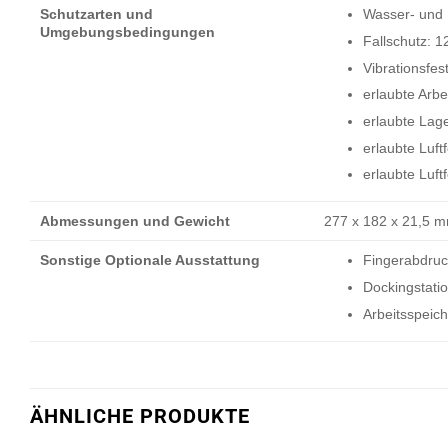
Schutzarten und
Wasser- und 
Umgebungsbedingungen
Fallschutz: 1
Vibrationsf
erlaubte Arb
erlaubte Lag
erlaubte Luf
erlaubte Luf
Abmessungen und Gewicht
277 x 182 x 21,5 m
Sonstige Optionale Ausstattung
Fingerabdruc
Dockingstati
Arbeitsspeic
ÄHNLICHE PRODUKTE