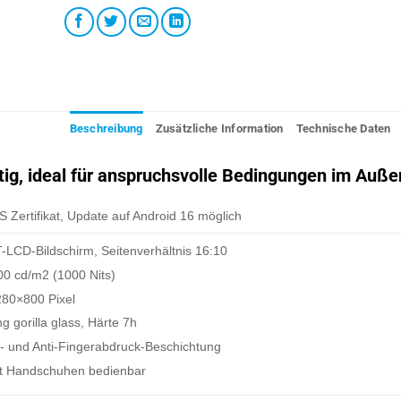
Beschreibung
Zusätzliche Information
Technische Daten
tig, ideal für anspruchsvolle Bedingungen im Auße
 Zertifikat, Update auf Android 16 möglich
-LCD-Bildschirm, Seitenverhältnis 16:10
000 cd/m2 (1000 Nits)
280×800 Pixel
g gorilla glass, Härte 7h
s- und Anti-Fingerabdruck-Beschichtung
t Handschuhen bedienbar