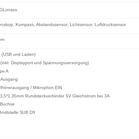
+GLonass
roskop, Kompass, Abstandssensor, Lichtsensor, Luftdrucksensor
em
 (USB und Laden)
(inkl. Displayport und Spannungsversorgung)
pe A
 Ausgang
fhörerausgang / Mikrophon EIN
 3,5*1,35mm Rundsteckverbinder 5V Gleichstrom bei 3A
 Buchse
chnittstelle SUB D9