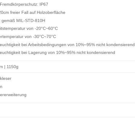
Fremdkörperschutz: IP67
20cm freier Fall auf Holzoberfläche
est gemäß MIL-STD-810H
eitstemperatur von -20°C~60°C
ertemperatur von -30°C~70°C
tfeuchtigkeit bei Arbeitsbedingungen von 10%~95% nicht kondensierend
tfeuchtigkeit bei Lagerung von 10%~95% nicht kondensierend
m | 1150g
kleser
on
hererweiterung