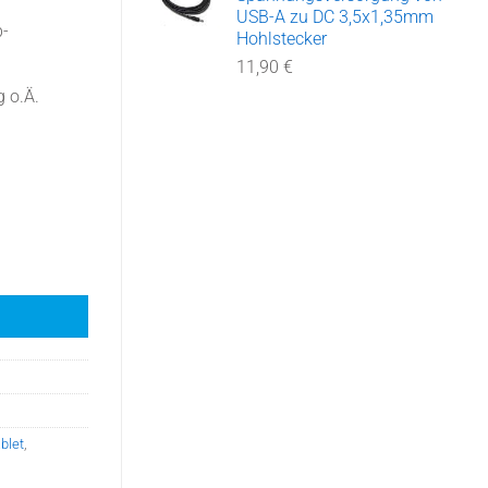
USB-A zu DC 3,5x1,35mm
b-
Hohlstecker
11,90
€
g o.Ä.
000 Nits Outdoordisplay, Wechsel Akku, schnellem GPS, 5G LTE Menge
blet
,