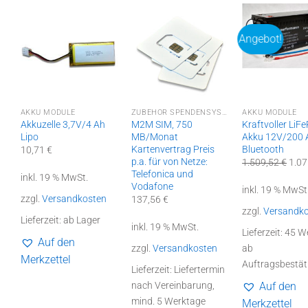
Angebot!
ZUBEHÖR SPENDENSYSTEME
AKKU MODULE
ZUBEHÖR SPENDENSYSTEME
AKKU MODULE
t
Akkuzelle 3,7V/4 Ah
M2M SIM, 750
Kraftvoller LiF
Lipo
MB/Monat
Akku 12V/200 
Kartenvertrag Preis
Bluetooth
10,71
€
p.a. für von Netze:
Ursp
1.509,52
€
1.0
Prei
Telefonica und
inkl. 19 % MwSt.
war:
Vodafone
inkl. 19 % MwSt
1.50
zzgl.
Versandkosten
137,56
€
zzgl.
Versandk
Lieferzeit:
ab Lager
inkl. 19 % MwSt.
Lieferzeit:
45 W
Auf den
zzgl.
Versandkosten
ab
Merkzettel
Auftragsbestät
Lieferzeit:
Liefertermin
nach Vereinbarung,
Auf den
mind. 5 Werktage
Merkzettel