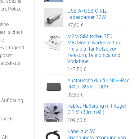
st speziell
en, Polizei
USB-A+USB-C-Kfz-
Ladeadapter 72W
 eine
47,60
€
dem sichert
M2M SIM tech+, 750
ie
MB/Monat Kartenvertrag
ervorragend
Navi-Pad mt Tablethalterung
Preis p.a. für Netze von
Telekom, Telefonica und
loser
Vodafone
satzakkus
147,56
€
Austauschakku für
Navi-
Pad
III
#59189/RT-10D9
-Pad III
Navi-Pad III
Navi-Pad III
Navi-Pad III
92,82
€
 Android
Ansicht
Ansicht von
Ansicht mit
 Auflösung
Desktop
Vertikal mit
Rechts
seitlichen
Tablet-Halterung mit Kugel-
C 1,5" (38mm Ø )
zontal
Android 14
'Schnittstellen
nassen
109,60
€
Desktop
Rechts
Kabel zur 5V
0 Ah
Spannungsversorgung von