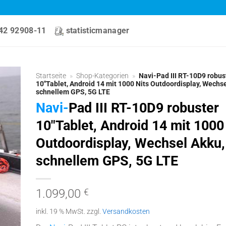
42 92908-11
statisticmanager
Startseite
»
Shop-Kategorien
»
Navi-Pad III RT-10D9 robus
10″Tablet, Android 14 mit 1000 Nits Outdoordisplay, Wechse
0 - 0
W
schnellem GPS, 5G LTE
Navi-
Pad III
RT-10D9 robuster
10″Tablet, Android 14 mit 1000
Outdoordisplay, Wechsel Akku,
schnellem GPS, 5G LTE
1.099,00
€
inkl. 19 % MwSt.
zzgl.
Versandkosten