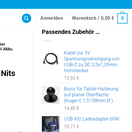
Anmelden
Warenkorb /
0,00
€
0
Passendes Zubehör …
ter
l Akku,
Kabel zur 5V
Spannungsversorgung von
USB-C zu DC 3,5x1,35mm
Hohlstecker
 Nits
15,95
€
Basis für Tablet-Halterung
auf planer Oberfläche
(Kugel-C 1,5"/38mm Ø )
14,40
€
USB-Kfz-Ladeadapter 60W
10,71
€