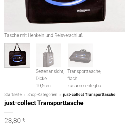
Tasche mit Henkeln und Reisverschluß
Se
Settenansicht,
Transporttasche,
Dicke
flach
10,5cm
zusammenlegbar
Startseite
»
Shop-Kategorien
»
just-collect Transporttasche
just-collect Transporttasche
23,80
€