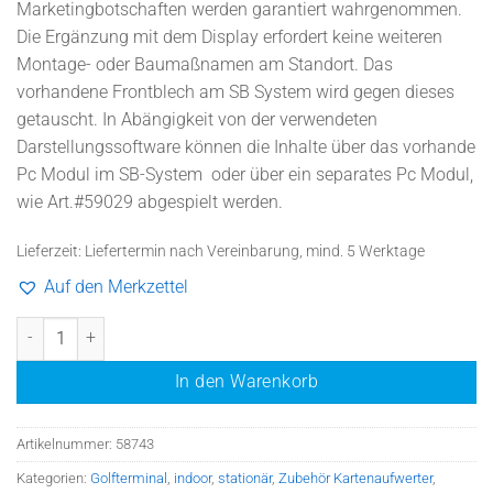
Marketingbotschaften werden garantiert wahrgenommen.
Die Ergänzung mit dem Display erfordert keine weiteren
Montage- oder Baumaßnamen am Standort. Das
vorhandene Frontblech am SB System wird gegen dieses
getauscht. In Abängigkeit von der verwendeten
Darstellungssoftware können die Inhalte über das vorhande
Pc Modul im SB-System oder über ein separates Pc Modul,
wie Art.#
59029
abgespielt werden.
Lieferzeit:
Liefertermin nach Vereinbarung, mind. 5 Werktage
Auf den Merkzettel
ic2/pc Aufpreis Frontblech mit 24" Display im Standfuß, indoor Men
In den Warenkorb
Artikelnummer:
58743
Kategorien:
Golfterminal
,
indoor
,
stationär
,
Zubehör Kartenaufwerter
,