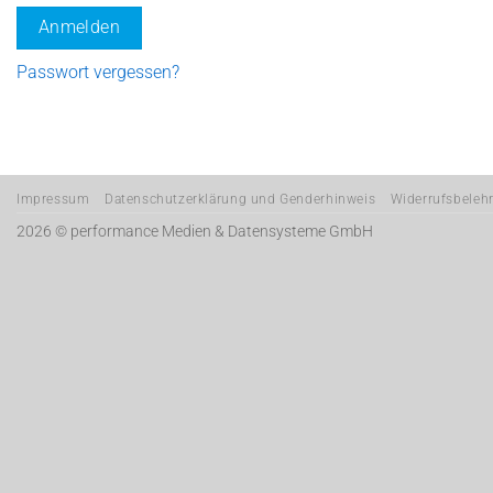
Anmelden
Passwort vergessen?
Impressum
Datenschutzerklärung und Genderhinweis
Widerrufsbeleh
2026 ©
performance Medien & Datensysteme GmbH