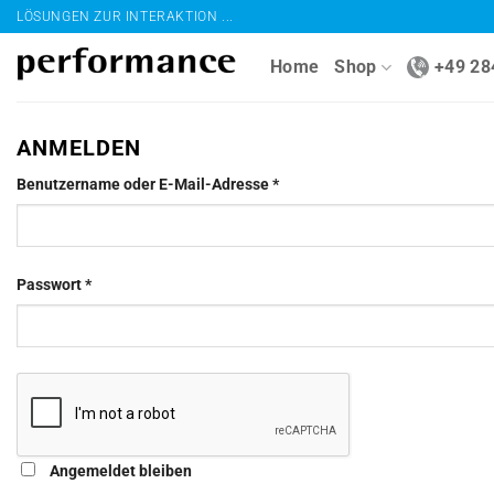
Zum
LÖSUNGEN ZUR INTERAKTION ...
Inhalt
Home
Shop
+49 28
springen
ANMELDEN
Erforderlich
Benutzername oder E-Mail-Adresse
*
Erforderlich
Passwort
*
Angemeldet bleiben