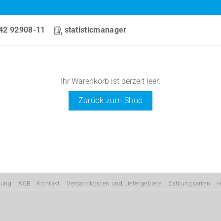
42 92908-11
statisticmanager
Ihr Warenkorb ist derzeit leer.
Zurück zum Shop
rung
AGB
Kontakt
Versandkosten und Liefergebiete
Zahlungsarten
H