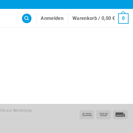
Anmelden
Warenkorb /
0,00
€
0
ilfe zur Bestellung
Bank
Cash
Inv
Transfer
on
Pickup